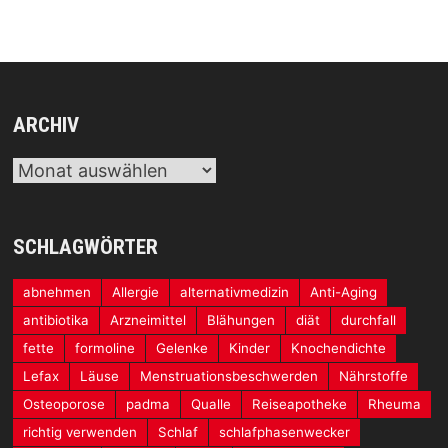
ARCHIV
Archiv
SCHLAGWÖRTER
abnehmen
Allergie
alternativmedizin
Anti-Aging
antibiotika
Arzneimittel
Blähungen
diät
durchfall
fette
formoline
Gelenke
Kinder
Knochendichte
Lefax
Läuse
Menstruationsbeschwerden
Nährstoffe
Osteoporose
padma
Qualle
Reiseapotheke
Rheuma
richtig verwenden
Schlaf
schlafphasenwecker