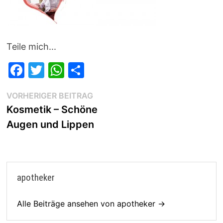
Teile mich...
F
T
W
T
a
w
h
ei
Beitragsnavigation
Vorheriger
VORHERIGER BEITRAG
c
itt
at
le
Beitrag:
Kosmetik – Schöne
e
er
s
n
Augen und Lippen
b
A
o
p
o
p
apotheker
k
Alle Beiträge ansehen von apotheker →