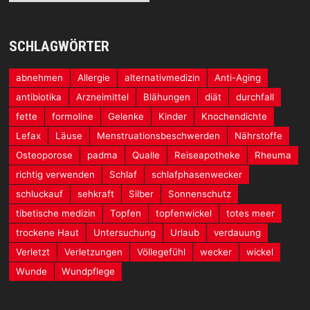
SCHLAGWÖRTER
abnehmen
Allergie
alternativmedizin
Anti-Aging
antibiotika
Arzneimittel
Blähungen
diät
durchfall
fette
formoline
Gelenke
Kinder
Knochendichte
Lefax
Läuse
Menstruationsbeschwerden
Nährstoffe
Osteoporose
padma
Qualle
Reiseapotheke
Rheuma
richtig verwenden
Schlaf
schlafphasenwecker
schluckauf
sehkraft
Silber
Sonnenschutz
tibetische medizin
Topfen
topfenwickel
totes meer
trockene Haut
Untersuchung
Urlaub
verdauung
Verletzt
Verletzungen
Völlegefühl
wecker
wickel
Wunde
Wundpflege