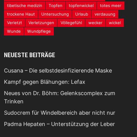
tibetische medizin
Topfen
topfenwickel
totes meer
trockene Haut
Untersuchung
Urlaub
verdauung
Verletzt
Verletzungen
Völlegefühl
wecker
wickel
Wunde
Wundpflege
NEUESTE BEITRÄGE
Cusana – Die selbstdesinfizierende Maske
Kampf gegen Blähungen: Lefax
Neues von Dr. Böhm: Gelenkscomplex zum
Trinken
Sudocrem für Windelbereich aber nicht nur
Padma Hepaten – Unterstützung der Leber