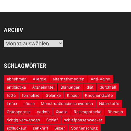
ARCHIV
Archiv
SCHLAGWÖRTER
abnehmen
Allergie
alternativmedizin
Anti-Aging
antibiotika
Arzneimittel
Blähungen
diät
durchfall
fette
formoline
Gelenke
Kinder
Knochendichte
Lefax
Läuse
Menstruationsbeschwerden
Nährstoffe
Osteoporose
padma
Qualle
Reiseapotheke
Rheuma
richtig verwenden
Schlaf
schlafphasenwecker
schluckauf
sehkraft
Silber
Sonnenschutz