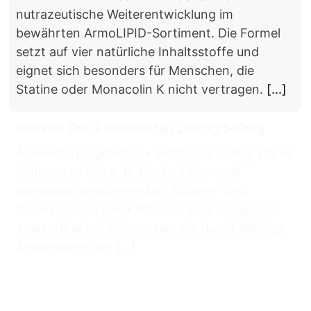
nutrazeutische Weiterentwicklung im
bewährten ArmoLIPID-Sortiment. Die Formel
setzt auf vier natürliche Inhaltsstoffe und
eignet sich besonders für Menschen, die
Statine oder Monacolin K nicht vertragen.
[...]
Mexalen Duo Filmtabletten 200mg/500mg
Anwendungsgebiete: • leichte bis mäßig starke
Schmerzen wie z. B. Kopf-, Zahn- und
Menstruationsschmerzen, Rücken- und
Gelenkschmerzen • Mexalen Duo ist speziell
anwendbar bei Schmerzen, die durch alleinige
Anwendung von
[...]