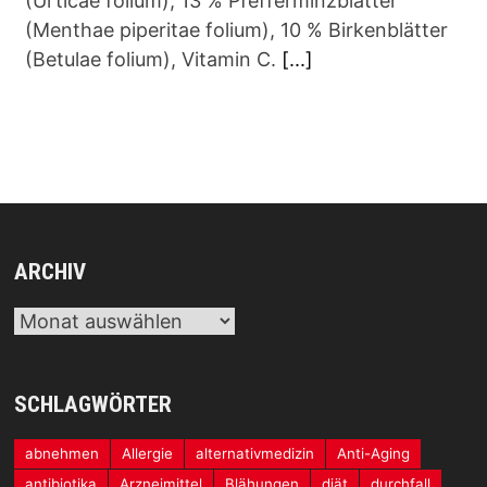
(Urticae folium), 13 % Pfefferminzblätter
(Menthae piperitae folium), 10 % Birkenblätter
(Betulae folium), Vitamin C.
[...]
ARCHIV
Archiv
SCHLAGWÖRTER
abnehmen
Allergie
alternativmedizin
Anti-Aging
antibiotika
Arzneimittel
Blähungen
diät
durchfall