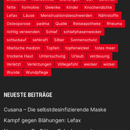
fette
formoline
Gelenke
Kinder
Knochendichte
Lefax
Läuse
Menstruationsbeschwerden
Nährstoffe
Osteoporose
padma
Qualle
Reiseapotheke
Rheuma
richtig verwenden
Schlaf
schlafphasenwecker
schluckauf
sehkraft
Silber
Sonnenschutz
tibetische medizin
Topfen
topfenwickel
totes meer
trockene Haut
Untersuchung
Urlaub
verdauung
Verletzt
Verletzungen
Völlegefühl
wecker
wickel
Wunde
Wundpflege
NEUESTE BEITRÄGE
Cusana – Die selbstdesinfizierende Maske
Kampf gegen Blähungen: Lefax