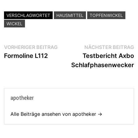
c
itt
at
le
e
er
s
n
VERSCHLAGWORTET
HAUSMITTEL
TOPFENWICKEL
b
A
WICKEL
o
p
o
p
Beitragsnavigation
Vorheriger
N
VORHERIGER BEITRAG
NÄCHSTER BEITRAG
k
Beitrag:
B
Formoline L112
Testbericht Axbo
Schlafphasenwecker
apotheker
Alle Beiträge ansehen von apotheker →