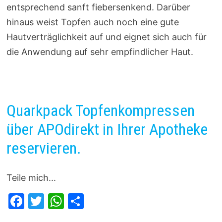
entsprechend sanft fiebersenkend. Darüber
hinaus weist Topfen auch noch eine gute
Hautverträglichkeit auf und eignet sich auch für
die Anwendung auf sehr empfindlicher Haut.
Quarkpack Topfenkompressen
über APOdirekt in Ihrer Apotheke
reservieren.
Teile mich...
F
T
W
T
a
w
h
ei