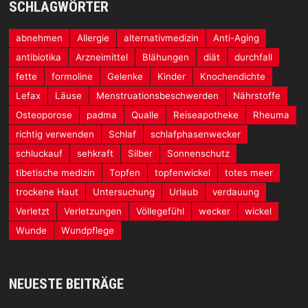
SCHLAGWÖRTER
abnehmen
Allergie
alternativmedizin
Anti-Aging
antibiotika
Arzneimittel
Blähungen
diät
durchfall
fette
formoline
Gelenke
Kinder
Knochendichte
Lefax
Läuse
Menstruationsbeschwerden
Nährstoffe
Osteoporose
padma
Qualle
Reiseapotheke
Rheuma
richtig verwenden
Schlaf
schlafphasenwecker
schluckauf
sehkraft
Silber
Sonnenschutz
tibetische medizin
Topfen
topfenwickel
totes meer
trockene Haut
Untersuchung
Urlaub
verdauung
Verletzt
Verletzungen
Völlegefühl
wecker
wickel
Wunde
Wundpflege
NEUESTE BEITRÄGE