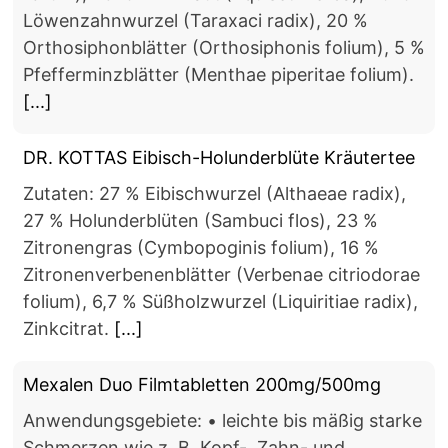
Löwenzahnwurzel (Taraxaci radix), 20 %
Orthosiphonblätter (Orthosiphonis folium), 5 %
Pfefferminzblätter (Menthae piperitae folium).
[...]
DR. KOTTAS Eibisch-Holunderblüte Kräutertee
Zutaten: 27 % Eibischwurzel (Althaeae radix),
27 % Holunderblüten (Sambuci flos), 23 %
Zitronengras (Cymbopoginis folium), 16 %
Zitronenverbenenblätter (Verbenae citriodorae
folium), 6,7 % Süßholzwurzel (Liquiritiae radix),
Zinkcitrat.
[...]
Mexalen Duo Filmtabletten 200mg/500mg
Anwendungsgebiete: • leichte bis mäßig starke
Schmerzen wie z. B. Kopf-, Zahn- und