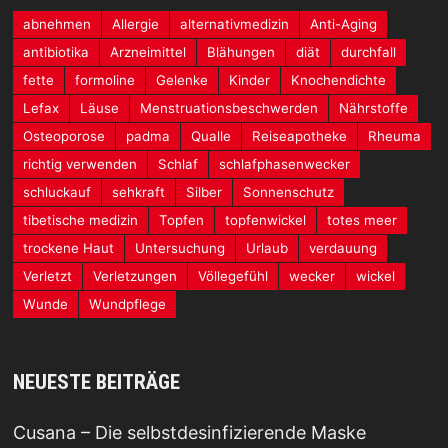
abnehmen
Allergie
alternativmedizin
Anti-Aging
antibiotika
Arzneimittel
Blähungen
diät
durchfall
fette
formoline
Gelenke
Kinder
Knochendichte
Lefax
Läuse
Menstruationsbeschwerden
Nährstoffe
Osteoporose
padma
Qualle
Reiseapotheke
Rheuma
richtig verwenden
Schlaf
schlafphasenwecker
schluckauf
sehkraft
Silber
Sonnenschutz
tibetische medizin
Topfen
topfenwickel
totes meer
trockene Haut
Untersuchung
Urlaub
verdauung
Verletzt
Verletzungen
Völlegefühl
wecker
wickel
Wunde
Wundpflege
NEUESTE BEITRÄGE
Cusana – Die selbstdesinfizierende Maske