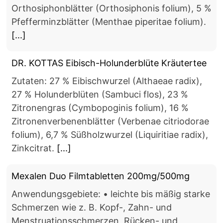
Orthosiphonblätter (Orthosiphonis folium), 5 %
Pfefferminzblätter (Menthae piperitae folium).
[...]
DR. KOTTAS Eibisch-Holunderblüte Kräutertee
Zutaten: 27 % Eibischwurzel (Althaeae radix),
27 % Holunderblüten (Sambuci flos), 23 %
Zitronengras (Cymbopoginis folium), 16 %
Zitronenverbenenblätter (Verbenae citriodorae
folium), 6,7 % Süßholzwurzel (Liquiritiae radix),
Zinkcitrat.
[...]
Mexalen Duo Filmtabletten 200mg/500mg
Anwendungsgebiete: • leichte bis mäßig starke
Schmerzen wie z. B. Kopf-, Zahn- und
Menstruationsschmerzen, Rücken- und