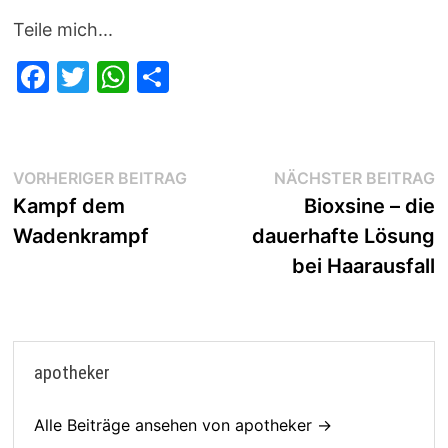
Teile mich...
F
T
W
T
a
w
h
ei
c
itt
at
le
e
er
s
n
Beitragsnavigation
Vorheriger
N
VORHERIGER BEITRAG
NÄCHSTER BEITRAG
b
A
Beitrag:
B
Kampf dem
Bioxsine – die
o
p
Wadenkrampf
dauerhafte Lösung
o
p
bei Haarausfall
k
apotheker
Alle Beiträge ansehen von apotheker →