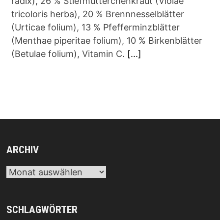
radix), 26 % Stiefmütterchenkraut (Violae
tricoloris herba), 20 % Brennnesselblätter
(Urticae folium), 13 % Pfefferminzblätter
(Menthae piperitae folium), 10 % Birkenblätter
(Betulae folium), Vitamin C.
[...]
ARCHIV
Archiv
SCHLAGWÖRTER